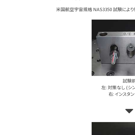
米国航空宇宙規格 NAS3350 試験によ
試験
左: 対策なし (シ
右: インスタ