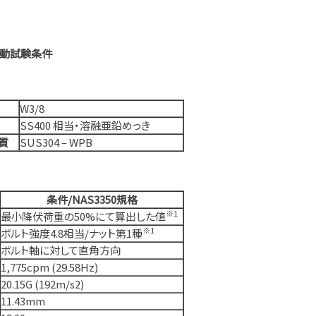
型振動試験条件
W3/8
SS400 相当・溶融亜鉛めっき
材質
SUS304 – WPB
条件/NAS3350規格
※1
最小降伏荷重の50%にて算出した値
※1
ボルト強度4.8相当/ナット第1種
ボルト軸に対して直角方向
1,775cpm (29.58Hz)
20.15G (192m/s2)
11.43mm