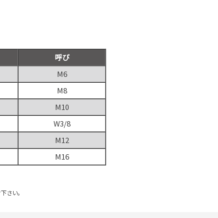
呼び
M6
M8
M10
W3/8
M12
M16
下さい。