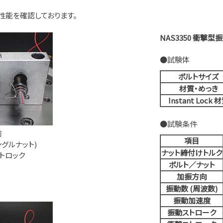
り性能を確認しております。
NAS3350 衝撃
●試験体
ボルトサイズ
材質・めっき
Instant Lock 
●試験条件
前
項目
ングルナット)
ナット締付けトルク
ントロック
ボルト／ナット
加振方向
振動数 (周波数)
振動加速度
振動ストローク