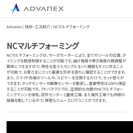
Advanex
/
技術・工法紹介
/ NCマルチフォーミング
NCマルチフォーミング
NCマルチフォーミングは、サーボモーターにより、全てのツールの位置、タ
イミングを数値制御することが可能です。曲げ角度や巻き角度の微調整が
簡単にできますので、特性を変えたサンプルをいく種類もすぐに作ること
が可能で、お客さまにとって最適な形状を直ちに確認することができます。
また、スライド先端のツールや、スピナーを交換するだけで、セット替えが
できます。タッチセンサーや画像センサーを駆使し、重要特性は100％保証
することが可能です。アドバネクスでは、圧倒的な台数のNCマルチフォー
ミングマシンを保有。試作センターと量産工場、また海外工場でも同様の
設備を配しているので、移管もスムーズに行うことができます。