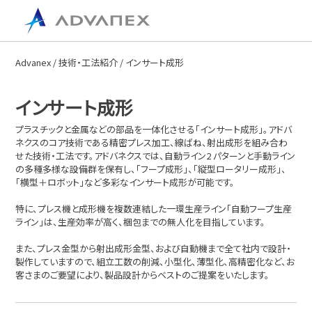
Advanex
/
技術・工法紹介
/ インサート成形
インサート成形
プラスチックと金属などの部品を一体化させる「インサート成形」。アドバ
ネクスのコア技術である精密プレス加工、線ばね、射出成形を組み合わ
せた技術・工法です。アドバネクスでは、自動ライン2 パターンと手動ライン
の多種多様な設備群を保有し、「フープ成形」、「縦型ロータリー成形」、
「横型＋ロボット」など多彩なインサート成形が可能です。
特に、プレス機と成形機を複数連結した一環生産ライン「自動フープ生産
ライン」は、生産効率が高く、梱包までの無人化を目指しています。
また、プレス金型から射出成形金型、および自動機まで全て社内で設計・
製作していますので、組立工数の削減、小型化、薄型化、高精密化など、お
客さまのご要望により、製品設計からベストのご提案をいたします。