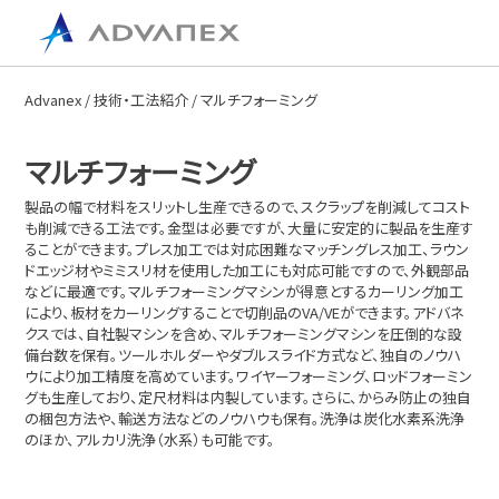
Advanex
/
技術・工法紹介
/ マルチフォーミング
マルチフォーミング
製品の幅で材料をスリットし生産できるので、スクラップを削減してコスト
も削減できる工法です。金型は必要ですが、大量に安定的に製品を生産す
ることができます。プレス加工では対応困難なマッチングレス加工、ラウン
ドエッジ材やミミスリ材を使用した加工にも対応可能ですので、外観部品
などに最適です。マルチフォーミングマシンが得意とするカーリング加工
により、板材をカーリングすることで切削品のVA/VEができます。アドバネ
クスでは、自社製マシンを含め、マルチフォーミングマシンを圧倒的な設
備台数を保有。ツールホルダーやダブルスライド方式など、独自のノウハ
ウにより加工精度を高めています。ワイヤーフォーミング、ロッドフォーミン
グも生産しており、定尺材料は内製しています。さらに、からみ防止の独自
の梱包方法や、輸送方法などのノウハウも保有。洗浄は炭化水素系洗浄
のほか、アルカリ洗浄（水系）も可能です。